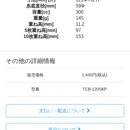
糸底直径[mm]
59Φ
容量[cc]
300
重量[g]
145
重ね高[mm]
11.2
5枚重ね高[mm]
97
10枚重ね高[mm]
153
その他の詳細情報
販売価格
1,430円(税込)
型番
TCB-120SKP
支払い・配送について
返品について