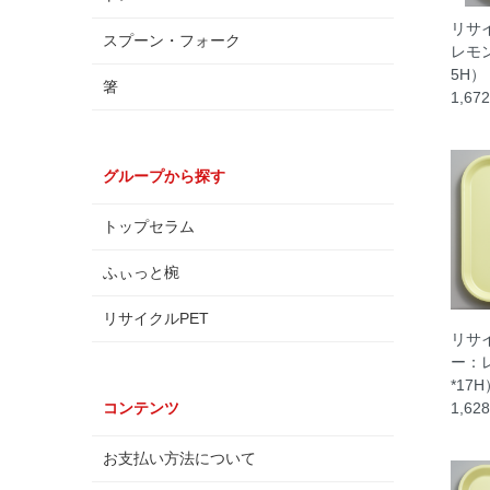
リサ
スプーン・フォーク
レモン
5H）
箸
1,67
グループから探す
トップセラム
ふぃっと椀
リサイクルPET
リサ
ー：レ
*17H
コンテンツ
1,62
お支払い方法について