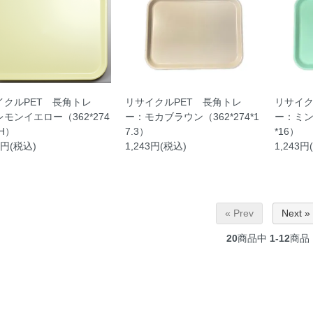
イクルPET 長角トレ
リサイクルPET 長角トレ
リサイク
モンイエロー（362*274
ー：モカブラウン（362*274*1
ー：ミン
3H）
7.3）
*16）
3円(税込)
1,243円(税込)
1,243円
« Prev
Next »
20
商品中
1-12
商品